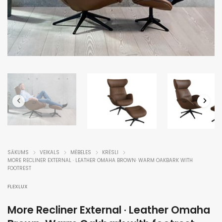
SĀKUMS
VEIKALS
MĒBELES
KRĒSLI
MORE RECLINER EXTERNAL · LEATHER OMAHA BROWN· WARM OAKBARK WITH
FOOTREST
FLEXLUX
More Recliner External · Leather Omaha