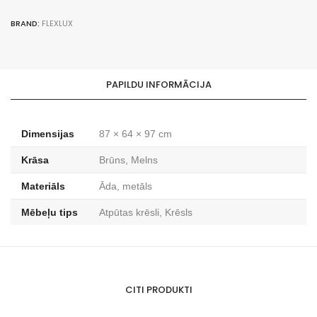
Leather
Omaha
BRAND:
FLEXLUX
Brown·
Warm
Oakbark
with
PAPILDU INFORMĀCIJA
footrest
daudzums
Dimensijas
87 × 64 × 97 cm
Krāsa
Brūns, Melns
Materiāls
Āda, metāls
Mēbeļu tips
Atpūtas krēsli, Krēsls
CITI PRODUKTI