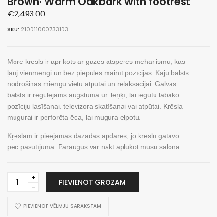
Brown· Warm Oakbark with footrest
€
2,493.00
SKU:
210011000733103
More krēsls ir aprīkots ar gāzes atsperes mehānismu, kas
ļauj vienmērīgi un bez piepūles mainīt pozīcijas. Kāju balsts
nodrošinās mierīgu vietu atpūtai un relaksācijai. Galvas
balsts ir regulējams augstumā un leņķī, lai iegūtu labāko
pozīciju lasīšanai, televizora skatīšanai vai atpūtai. Krēsla
mugurai ir perforēta ēda, lai mugura elpotu.
Kŗeslam ir pieejamas dazādas apdares, jo krēslu gatavo
pēc pasūtījuma. Paraugus var nākt aplūkot mūsu salonā.
More
PIEVIENOT GROZAM
Recliner
External
·
PIEVIENOT VĒLMJU SARAKSTAM