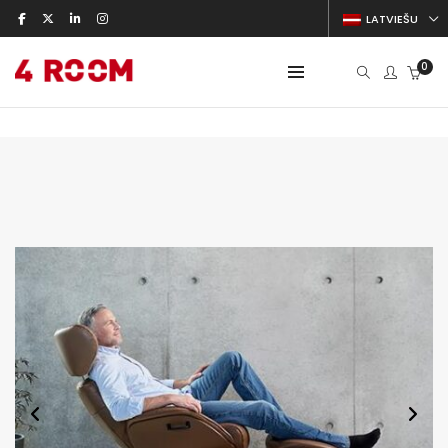
LATVIEŠU
0