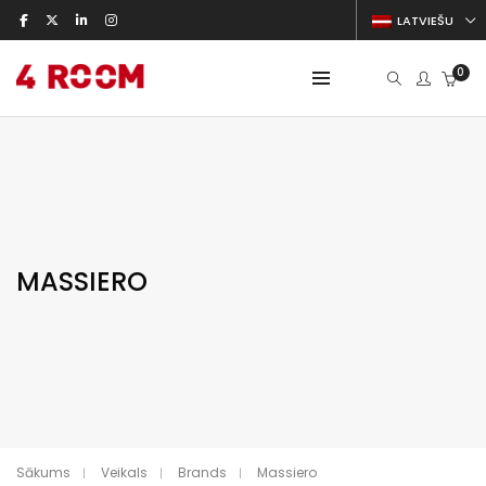
LATVIEŠU
0
MASSIERO
Sākums
Veikals
Brands
Massiero