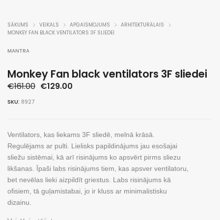
SĀKUMS
VEIKALS
APGAISMOJUMS
ARHITEKTURĀLAIS
MONKEY FAN BLACK VENTILATORS 3F SLIEDEI
MANTRA
Monkey Fan black ventilators 3F sliedei
Original
Current
€
161.00
€
129.00
price
price
SKU:
8927
was:
is:
€161.00.
€129.00.
Ventilators, kas liekams 3F sliedē, melnā krāsā.
Regulējams ar pulti. Lielisks papildinājums jau esošajai
sliežu sistēmai, kā arī risinājums ko apsvērt pirms sliezu
likšanas. Īpaši labs risinājums tiem, kas apsver ventilatoru,
bet nevēlas lieki aizpildīt griestus. Labs risinājums kā
ofisiem, tā guļamistabai, jo ir kluss ar minimalistisku
dizainu.