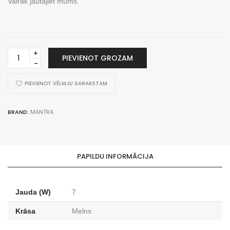
Vairāk jautājiet mums.
Monkey
PIEVIENOT GROZAM
Fan
black
ventilators
PIEVIENOT VĒLMJU SARAKSTAM
3F
sliedei
BRAND:
MANTRA
daudzums
PAPILDU INFORMĀCIJA
Jauda (W)
7
Krāsa
Melns