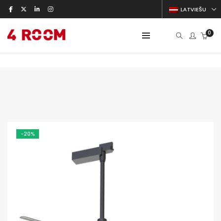
LATVIEŠU
0
-20%