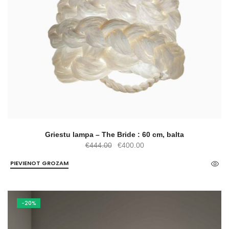
Griestu lampa – The Bride : 60 cm, balta
Original
Current
€
444.00
€
400.00
price
price
PIEVIENOT GROZAM
was:
is:
€444.00.
€400.00.
-20%