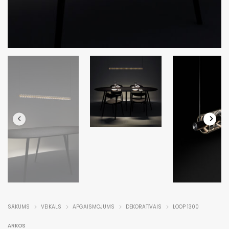
SĀKUMS
VEIKALS
APGAISMOJUMS
DEKORATĪVAIS
LOOP 1300
ARKOS