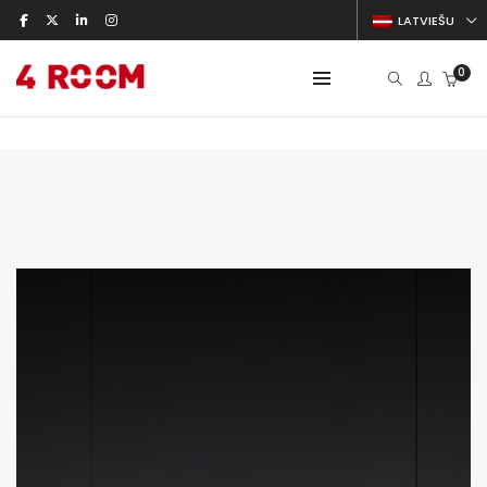
LATVIEŠU
0