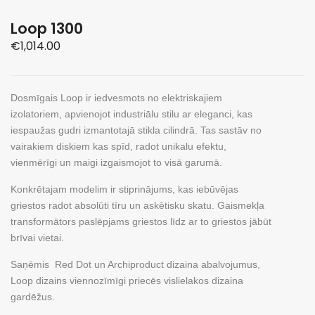
Loop 1300
€
1,014.00
Dosmīgais Loop ir iedvesmots no elektriskajiem
izolatoriem, apvienojot industriālu stilu ar eleganci, kas
iespaužas gudri izmantotajā stikla cilindrā. Tas sastāv no
vairakiem diskiem kas spīd, radot unikalu efektu,
vienmērīgi un maigi izgaismojot to visā garumā.
Konkrētajam modelim ir stiprinājums, kas iebūvējas
griestos radot absolūti tīru un askētisku skatu. Gaismekļa
transformātors paslēpjams griestos līdz ar to griestos jābūt
brīvai vietai.
Saņēmis Red Dot un Archiproduct dizaina abalvojumus,
Loop dizains viennozīmīgi priecēs vislielakos dizaina
gardēžus.