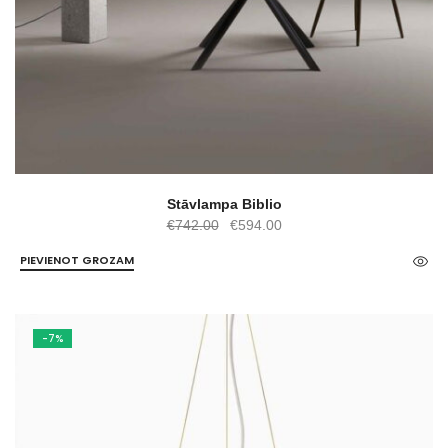
Stāvlampa Biblio
Original
Current
€
742.00
€
594.00
price
price
PIEVIENOT GROZAM
was:
is:
€742.00.
€594.00.
-7%