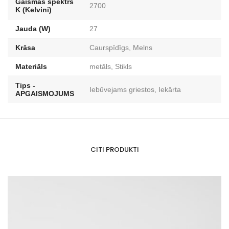
Gaismas spektrs
2700
K (Kelvini)
Jauda (W)
27
Krāsa
Caurspīdīgs, Melns
Materiāls
metāls, Stikls
Tips -
Iebūvejams griestos, Iekārta
APGAISMOJUMS
CITI PRODUKTI