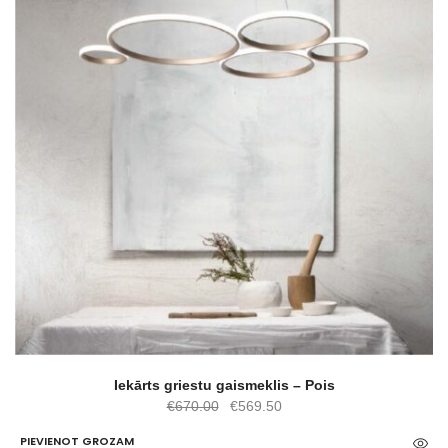
Iekārts griestu gaismeklis – Pois
Original
Current
€
670.00
€
569.50
price
price
PIEVIENOT GROZAM