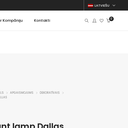
LATVIEŠU
0
r Kompāniju
Kontakti
s
sli
ALS
APGAISMOJUMS
DEKORATĪVAIS
ALLAS
nt lamp Dallas