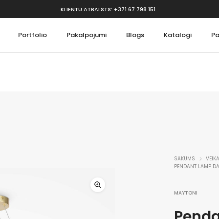
KLIENTU ATBALSTS: +371 67 798 151
Portfolio
Pakalpojumi
Blogs
Katalogi
Pa
Interjeram
Biroja mēbele
Paklāji
Biroja Krēsli
ji
Spoguļi
Biroja galdi
Pulksteņi
Apmeklētāju krē
SĀKUMS
VEIK
PENDANT LAMP D
MAYTONI
Penda