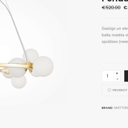
Or
€
520.00
€
pr
wa
€5
Gaisīgs un ele
balta matēta 
spuldzes (neie
Pendant
lamp
Dallas
daudzums
PIEVIENO
BRAND:
MAYTON