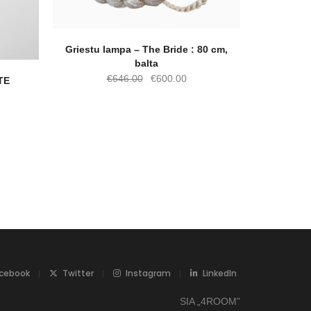
Griestu lampa – The Bride : 80 cm,
balta
Original
Current
€
646.00
€
600.00
TE
price
price
was:
is:
€646.00.
€600.00.
cebook
Twitter
Instagram
LinkedIn
SIA „4ROOM”