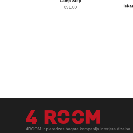
Lamp Step
Ieka
€
91.00
4ROOM ir pieredzes bagāta kompānija interjera dizaina