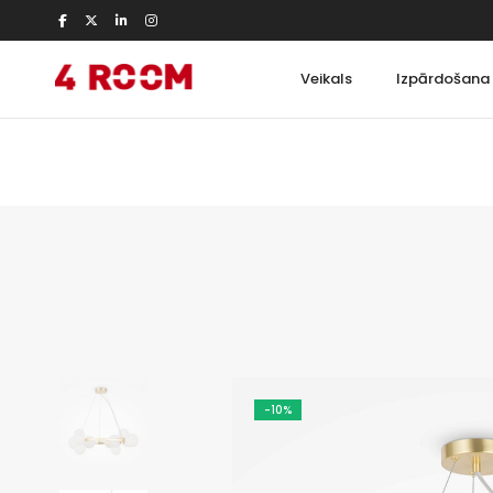
Veikals
Izpārdošana
Apgaismojums
Mēbeles
Dizaina
Galdi
Dekoratīvais
Plaukti un skap
Arhitekturālais
Krēsli
Industriālais
Dīvāni
Āra
Gultas
-10%