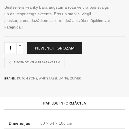
Bestsellers Franky bāra augstumā rozā velūrā būs svaigs
un dzīvespriecīgs akcents. Ērts un stabils, viegli
pieskaņojams dažādiem stiliem. Ideāla izvēle mājoklim vai
kafejnīcai!
Barstool
PIEVIENOT GROZAM
Franky
Velvet
Old
PIEVIENOT VĒLMJU SARAKSTAM
Pink
daudzums
BRAND:
DUTCH BONE
,
WHITE LABEL LIVING
,
ZUIVER
PAPILDU INFORMĀCIJA
Dimensijas
50 × 54 × 106 cm