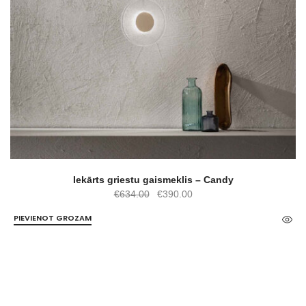
Iekārts griestu gaismeklis – Candy
Original
Current
€
634.00
€
390.00
price
price
PIEVIENOT GROZAM
was:
is:
€634.00.
€390.00.