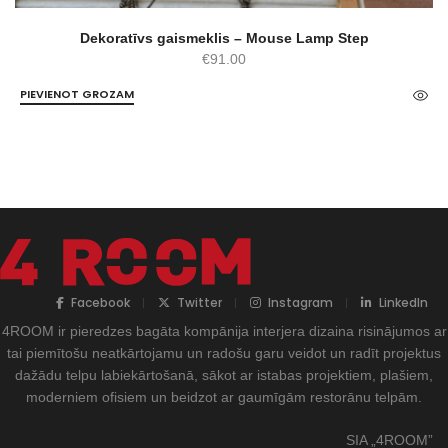
Dekoratīvs gaismeklis – Mouse Lamp Step
€
91.00
PIEVIENOT GROZAM
Facebook
Twitter
Instagram
LinkedIn
4ROOM ir pieredzes bagāta kompānija interjera dizaina risinājumos ar
tai piemītošu neatkārtojamu un radošu garu veidot un radīt projektus
dažādu telpu labiekārtošanā, sākot ar istabas projektiem, plašiem,
moderniem ofisiem un beidzot ar gaumīgām restorānu telpām.
SIA „4ROOM”