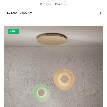
Original
Current
€
742.00
€
594.00
price
price
PIEVIENOT GROZAM
was:
is:
€742.00.
€594.00.
-38%