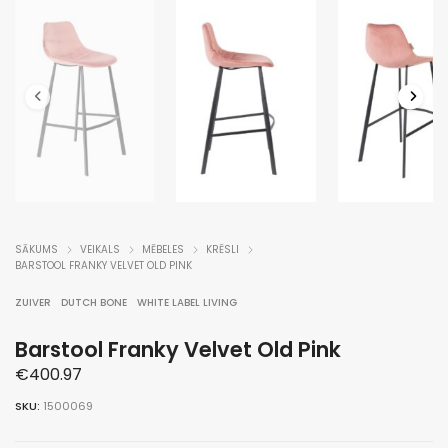
SĀKUMS
VEIKALS
MĒBELES
KRĒSLI
BARSTOOL FRANKY VELVET OLD PINK
ZUIVER
DUTCH BONE
WHITE LABEL LIVING
Barstool Franky Velvet Old Pink
€
400.97
SKU:
1500069