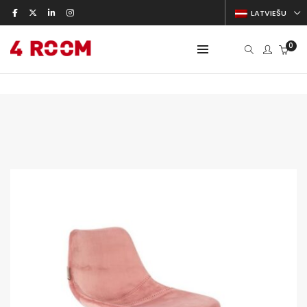
LATVIEŠU
0