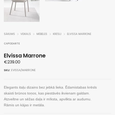
SĀKUMS
VEIKALS
MĒBELES
KRĒSLI
ELVISSA MARRONE
CAPODARTE
Elvissa Marrone
€
239.00
SKU:
EVISSA/MARRONE
Elegants itaļu dizains bez jebkā lieka. Ēdamistabas krēsls
skaisti brūnos toņos, kas piestāvēs ikvienam galdam.
Atzveltne un sēžas daļa ir mīksta, apvilkta ar audumu.
Rāmis un kājas ir metāla.