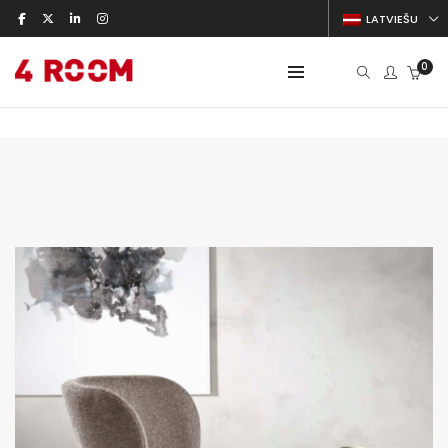
LATVIEŠU
0