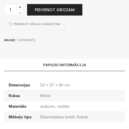
Elvissa
PIEVIENOT GROZAM
Marrone
daudzums
PIEVIENOT VĒLMJU SARAKSTAM
BRAND:
CAPODARTE
PAPILDU INFORMĀCIJA
Dimensijas
52 × 57 × 80 cm
Krāsa
Brūns
Materiāls
audums, metāls
Mēbeļu tips
Ēdamistabas krēsli, Krēsls