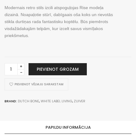
Modernais retro stils izcili atspoguļojas Rise modeļa
dizainā. Noapaļotie stūrī, dabīgaais oša koks un rievotās
stikla durtiņas rada fantastisku koptēlu. Būs piemērots
visdažādakajām telpām, kur izcelt savus vismīļakos
priekšmetus.
Shelf
PIEVIENOT GROZAM
Rise
Natural
daudzums
PIEVIENOT VĒLMJU SARAKSTAM
BRAND:
DUTCH BONE
,
WHITE LABEL LIVING
,
ZUIVER
PAPILDU INFORMĀCIJA