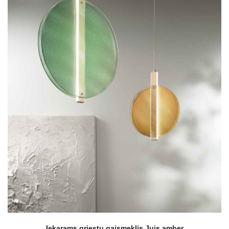
Iekarams griestu gaismeklis Juis amber