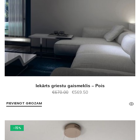
Iekārts griestu gaismeklis – Pois
Original
Current
€
670.00
€
569.50
price
price
PIEVIENOT GROZAM
was:
is:
€670.00.
€569.50.
-15%