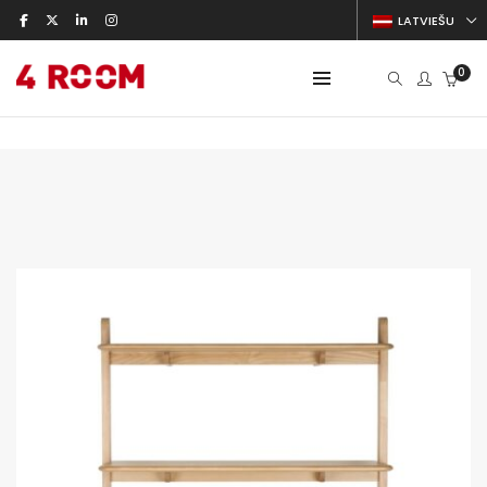
LATVIEŠU
0