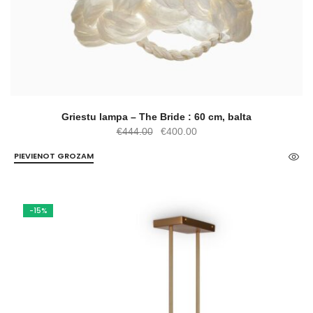
Griestu lampa – The Bride : 60 cm, balta
Original
Current
€
444.00
€
400.00
price
price
PIEVIENOT GROZAM
was:
is:
€444.00.
€400.00.
-15%