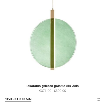
Iekarams griestu gaismeklis Juis
Original
Current
€
371.00
€
300.00
price
price
PIEVIENOT GROZAM
was:
is: