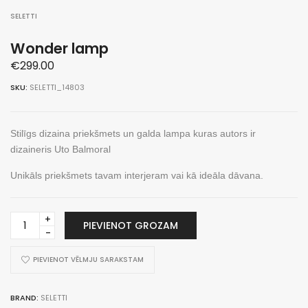
SELETTI
Wonder lamp
€
299.00
SKU:
SELETTI_14803
Stilīgs dizaina priekšmets un galda lampa kuras autors ir
dizaineris Uto Balmoral
Unikāls priekšmets tavam interjeram vai kā ideāla dāvana.
Wonder
PIEVIENOT GROZAM
lamp
daudzums
PIEVIENOT VĒLMJU SARAKSTAM
BRAND:
SELETTI