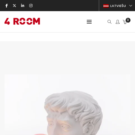
LATVIEŠU
0