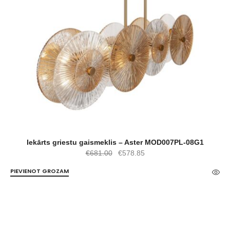
Iekārts griestu gaismeklis – Aster MOD007PL-08G1
Original
Current
€
681.00
€
578.85
price
price
PIEVIENOT GROZAM
was:
is:
€681.00.
€578.85.