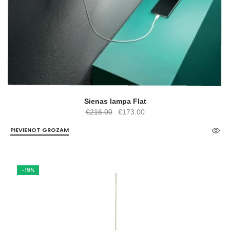
Sienas lampa Flat
Original
Current
€
216.00
€
173.00
price
price
PIEVIENOT GROZAM
was:
is:
€216.00.
€173.00.
-19%